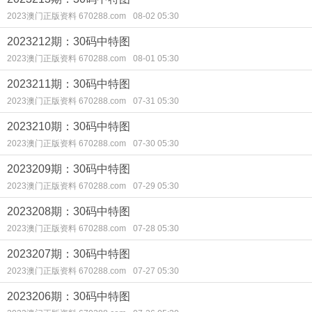
2023澳门正版资料 670288.com
08-02 05:30
2023212期：30码中特图
2023澳门正版资料 670288.com
08-01 05:30
2023211期：30码中特图
2023澳门正版资料 670288.com
07-31 05:30
2023210期：30码中特图
2023澳门正版资料 670288.com
07-30 05:30
2023209期：30码中特图
2023澳门正版资料 670288.com
07-29 05:30
2023208期：30码中特图
2023澳门正版资料 670288.com
07-28 05:30
2023207期：30码中特图
2023澳门正版资料 670288.com
07-27 05:30
2023206期：30码中特图