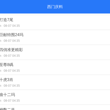
西门庆料
力打造7尾
m
08-07 04:35
力巨献特围24玛
m
08-07 04:35
创四俏准更精彩
m
08-07 04:35
神至尊8碼
m
08-07 04:35
东十虎3肖
m
08-07 04:35
匹狼十二玛
m
08-07 04:35
葛神数二肖