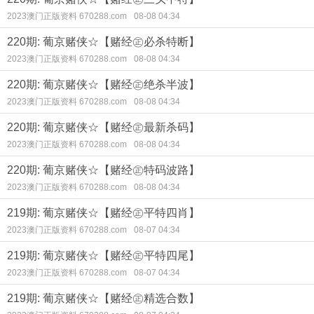
2023澳门正版资料 670288.com
08-08 04:34
220期: 葡京赌侠☆【赌经㊣必杀特断】
2023澳门正版资料 670288.com
08-08 04:34
220期: 葡京赌侠☆【赌经㊣绝杀半波】
2023澳门正版资料 670288.com
08-08 04:34
220期: 葡京赌侠☆【赌经㊣最新杀码】
2023澳门正版资料 670288.com
08-08 04:34
220期: 葡京赌侠☆【赌经㊣特码波路】
2023澳门正版资料 670288.com
08-08 04:34
219期: 葡京赌侠☆【赌经㊣平特四肖】
2023澳门正版资料 670288.com
08-07 04:34
219期: 葡京赌侠☆【赌经㊣平特四尾】
2023澳门正版资料 670288.com
08-07 04:34
219期: 葡京赌侠☆【赌经㊣精选合数】