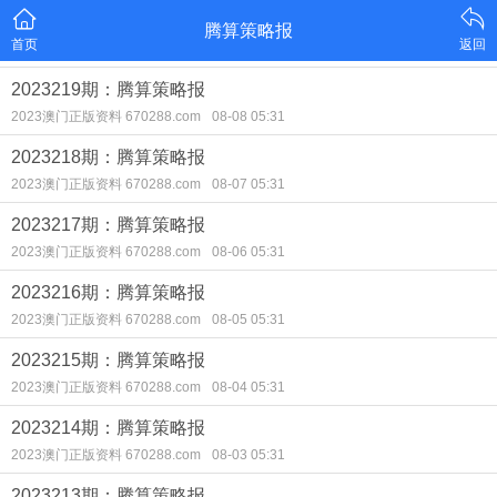
腾算策略报
首页
返回
2023219期：腾算策略报
2023澳门正版资料 670288.com
08-08 05:31
2023218期：腾算策略报
2023澳门正版资料 670288.com
08-07 05:31
2023217期：腾算策略报
2023澳门正版资料 670288.com
08-06 05:31
2023216期：腾算策略报
2023澳门正版资料 670288.com
08-05 05:31
2023215期：腾算策略报
2023澳门正版资料 670288.com
08-04 05:31
2023214期：腾算策略报
2023澳门正版资料 670288.com
08-03 05:31
2023213期：腾算策略报