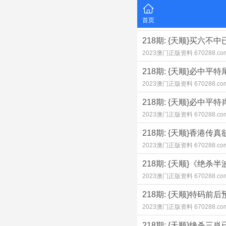
首页
218期: {天顺}买六不中
2023澳门正版资料 670288.co
218期: {天顺}必中平特
2023澳门正版资料 670288.co
218期: {天顺}必中平特
2023澳门正版资料 670288.co
218期: {天顺}香港传
2023澳门正版资料 670288.co
218期: {天顺}《绝杀
2023澳门正版资料 670288.co
218期: {天顺}特码前
2023澳门正版资料 670288.co
218期: {天顺}绝杀三肖