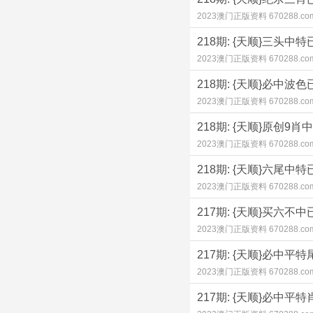
2023澳门正版资料 670288.co
218期: {天顺}三头中
2023澳门正版资料 670288.co
218期: {天顺}必中波色
2023澳门正版资料 670288.co
218期: {天顺}原创9肖
2023澳门正版资料 670288.co
218期: {天顺}六尾中特
2023澳门正版资料 670288.co
217期: {天顺}买六不中
2023澳门正版资料 670288.co
217期: {天顺}必中平特
2023澳门正版资料 670288.co
217期: {天顺}必中平特