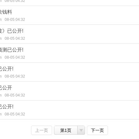
m
08-05 04:32
真欲钱料
m
08-05 04:32
半波》已公开!
m
08-05 04:32
后预测已公开!
m
08-05 04:32
已公开!
m
08-05 04:32
特已公开
m
08-05 04:32
已公开!
m
08-05 04:32
上一页
第1页
下一页