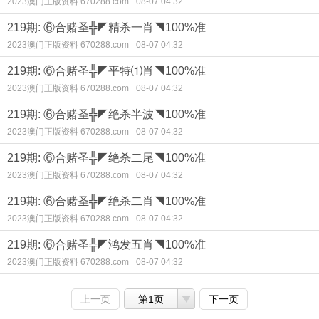
2023澳门正版资料 670288.com
08-07 04:32
219期: ⑥合赌圣╬◤精杀一肖◥100%准
2023澳门正版资料 670288.com
08-07 04:32
219期: ⑥合赌圣╬◤平特⑴肖◥100%准
2023澳门正版资料 670288.com
08-07 04:32
219期: ⑥合赌圣╬◤绝杀半波◥100%准
2023澳门正版资料 670288.com
08-07 04:32
219期: ⑥合赌圣╬◤绝杀二尾◥100%准
2023澳门正版资料 670288.com
08-07 04:32
219期: ⑥合赌圣╬◤绝杀二肖◥100%准
2023澳门正版资料 670288.com
08-07 04:32
219期: ⑥合赌圣╬◤鸿发五肖◥100%准
2023澳门正版资料 670288.com
08-07 04:32
上一页
第1页
下一页