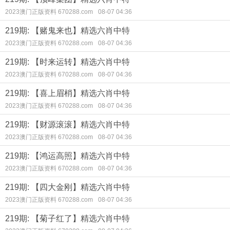
2023澳门正版资料 670288.com
08-07 04:36
219期: 【赌鬼来也】精选六肖中特
2023澳门正版资料 670288.com
08-07 04:36
219期: 【时来运转】精选六肖中特
2023澳门正版资料 670288.com
08-07 04:36
219期: 【喜上眉梢】精选六肖中特
2023澳门正版资料 670288.com
08-07 04:36
219期: 【财源滚滚】精选六肖中特
2023澳门正版资料 670288.com
08-07 04:36
219期: 【鸿运高照】精选六肖中特
2023澳门正版资料 670288.com
08-07 04:36
219期: 【四大金刚】精选六肖中特
2023澳门正版资料 670288.com
08-07 04:36
219期: 【菊子红了】精选六肖中特