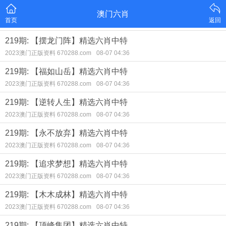
澳门六肖
首页
返回
219期: 【摆龙门阵】精选六肖中特
2023澳门正版资料 670288.com
08-07 04:36
219期: 【福如山岳】精选六肖中特
2023澳门正版资料 670288.com
08-07 04:36
219期: 【逆转人生】精选六肖中特
2023澳门正版资料 670288.com
08-07 04:36
219期: 【永不放弃】精选六肖中特
2023澳门正版资料 670288.com
08-07 04:36
219期: 【追求梦想】精选六肖中特
2023澳门正版资料 670288.com
08-07 04:36
219期: 【木木成林】精选六肖中特
2023澳门正版资料 670288.com
08-07 04:36
219期: 【顶峰集团】精选六肖中特