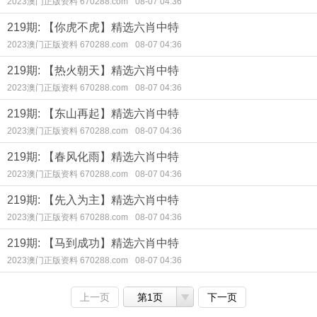
2023澳门正版资料 670288.com
08-07 04:36
219期: 【你虎不虎】精选六肖中特
2023澳门正版资料 670288.com
08-07 04:36
219期: 【热火朝天】精选六肖中特
2023澳门正版资料 670288.com
08-07 04:36
219期: 【东山再起】精选六肖中特
2023澳门正版资料 670288.com
08-07 04:36
219期: 【春风化雨】精选六肖中特
2023澳门正版资料 670288.com
08-07 04:36
219期: 【先入为主】精选六肖中特
2023澳门正版资料 670288.com
08-07 04:36
219期: 【马到成功】精选六肖中特
2023澳门正版资料 670288.com
08-07 04:36
上一页
第1页
下一页