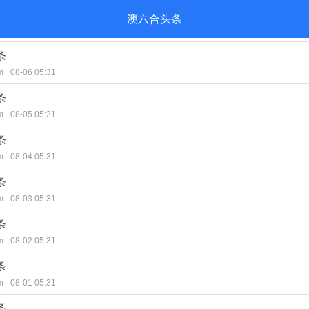
澳六合头条
条
m
08-06 05:31
条
m
08-05 05:31
条
m
08-04 05:31
条
m
08-03 05:31
条
m
08-02 05:31
条
m
08-01 05:31
条