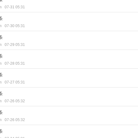
m
07-31 05:31
条
m
07-30 05:31
条
m
07-29 05:31
条
m
07-28 05:31
条
m
07-27 05:31
条
m
07-26 05:32
条
m
07-26 05:32
条