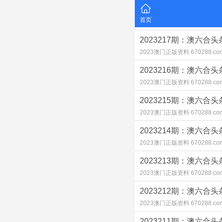
首页
2023217期：澳六合头
2023澳门正版资料 670288.co
2023216期：澳六合头
2023澳门正版资料 670288.co
2023215期：澳六合头
2023澳门正版资料 670288.co
2023214期：澳六合头
2023澳门正版资料 670288.co
2023213期：澳六合头
2023澳门正版资料 670288.co
2023212期：澳六合头
2023澳门正版资料 670288.co
2023211期：澳六合头