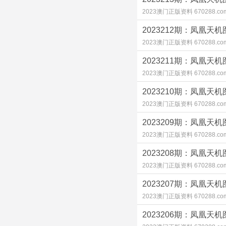
2023澳门正版资料 670288.co
2023212期：凤凰天机
2023澳门正版资料 670288.co
2023211期：凤凰天机
2023澳门正版资料 670288.co
2023210期：凤凰天机
2023澳门正版资料 670288.co
2023209期：凤凰天机
2023澳门正版资料 670288.co
2023208期：凤凰天机
2023澳门正版资料 670288.co
2023207期：凤凰天机
2023澳门正版资料 670288.co
2023206期：凤凰天机