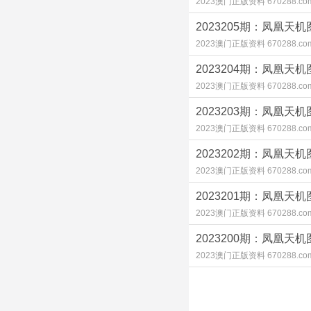
2023澳门正版资料 670288.co
2023205期：凤凰天机
2023澳门正版资料 670288.co
2023204期：凤凰天机
2023澳门正版资料 670288.co
2023203期：凤凰天机
2023澳门正版资料 670288.co
2023202期：凤凰天机
2023澳门正版资料 670288.co
2023201期：凤凰天机
2023澳门正版资料 670288.co
2023200期：凤凰天机
2023澳门正版资料 670288.co