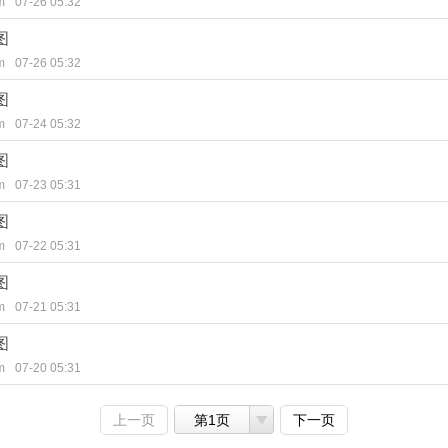
m
07-26 05:32
图
m
07-26 05:32
图
m
07-24 05:32
图
m
07-23 05:31
图
m
07-22 05:31
图
m
07-21 05:31
图
m
07-20 05:31
上一页
第1页
下一页