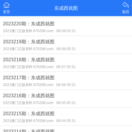
东成西就图
首页
返回
2023220期：东成西就图
2023澳门正版资料 670288.com
08-09 05:31
2023219期：东成西就图
2023澳门正版资料 670288.com
08-08 05:31
2023218期：东成西就图
2023澳门正版资料 670288.com
08-07 05:31
2023217期：东成西就图
2023澳门正版资料 670288.com
08-06 05:31
2023216期：东成西就图
2023澳门正版资料 670288.com
08-05 05:31
2023215期：东成西就图
2023澳门正版资料 670288.com
08-04 05:31
2023214期：东成西就图