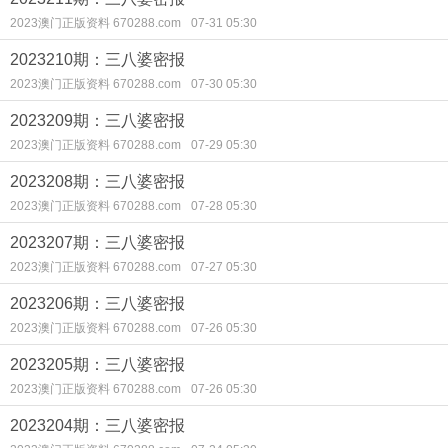
2023澳门正版资料 670288.com
07-31 05:30
2023210期：三八婆密报
2023澳门正版资料 670288.com
07-30 05:30
2023209期：三八婆密报
2023澳门正版资料 670288.com
07-29 05:30
2023208期：三八婆密报
2023澳门正版资料 670288.com
07-28 05:30
2023207期：三八婆密报
2023澳门正版资料 670288.com
07-27 05:30
2023206期：三八婆密报
2023澳门正版资料 670288.com
07-26 05:30
2023205期：三八婆密报
2023澳门正版资料 670288.com
07-26 05:30
2023204期：三八婆密报