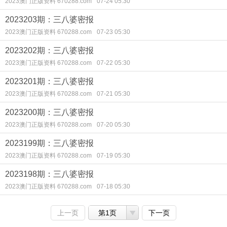
2023澳门正版资料 670288.com
07-24 05:30
2023203期：三八婆密报
2023澳门正版资料 670288.com
07-23 05:30
2023202期：三八婆密报
2023澳门正版资料 670288.com
07-22 05:30
2023201期：三八婆密报
2023澳门正版资料 670288.com
07-21 05:30
2023200期：三八婆密报
2023澳门正版资料 670288.com
07-20 05:30
2023199期：三八婆密报
2023澳门正版资料 670288.com
07-19 05:30
2023198期：三八婆密报
2023澳门正版资料 670288.com
07-18 05:30
上一页
第1页
下一页