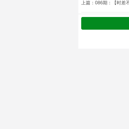
上篇：086期：【时差