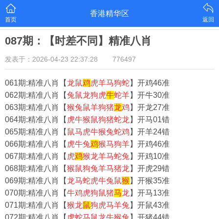
香港精华区
首页
返回
087期：【时差不同】精准八肖
发表于：2026-04-23 22:37:28
776497
061期:精准八肖【
龙鼠
鸡
虎羊马狗蛇
】开鸡46准
062期:精准八肖【
兔鼠龙狗虎
牛
蛇羊
】开牛30准
063期:精准八肖【
猴兔鼠羊狗猪
龙
鸡
】开龙27准
064期:精准八肖【
虎牛猴鼠狗猪蛇龙
】开马01错
065期:精准八肖【
鼠马虎牛猴兔蛇鸡
】开羊24错
066期:精准八肖【
虎牛兔
鸡
猴马狗羊
】开鸡46准
067期:精准八肖【
虎
鸡
猴龙羊马蛇兔
】开鸡10准
068期:精准八肖【
猴鼠狗兔羊马猪龙
】开虎29错
069期:精准八肖【
龙马蛇虎牛兔鼠
猴
】开猴35准
070期:精准八肖【
牛鸡虎狗鼠猪
马
龙
】开马13准
071期:精准八肖【
猴龙
鼠
狗虎马羊兔
】开鼠43准
072期:精准八肖【
虎蛇马鼠龙牛猴兔
】开猪44错