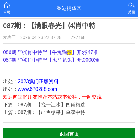
香港精华区
首页
返回
087期：【满眼春光】⑷肖中特
发表于：2026-04-23 22:37:25
797468
086期:™⑷肖中特™【
牛兔狗
猴
】开:猴47准
087期:™⑷肖中特™【
虎马龙兔
】开:0000准
出处：
2023澳门正版资料
出处：
www.670288.com
欢迎向您的朋友推荐本站或本资料，一起交流！
下篇：087期：【挽一江水】四肖精选
上篇：087期：【出售糖果】单双中特
返回首页