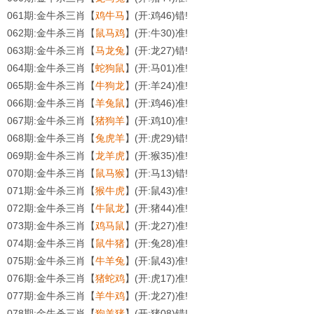
061期:金牛杀三肖【
鸡牛马
】(开:鸡46)错!
062期:金牛杀三肖【
鼠马鸡
】(开:牛30)准!
063期:金牛杀三肖【
马龙兔
】(开:龙27)错!
064期:金牛杀三肖【
蛇狗鼠
】(开:马01)准!
065期:金牛杀三肖【
牛狗龙
】(开:羊24)准!
066期:金牛杀三肖【
羊兔鼠
】(开:鸡46)准!
067期:金牛杀三肖【
猪狗羊
】(开:鸡10)准!
068期:金牛杀三肖【
兔虎羊
】(开:虎29)错!
069期:金牛杀三肖【
龙羊虎
】(开:猴35)准!
070期:金牛杀三肖【
鼠马猴
】(开:马13)错!
071期:金牛杀三肖【
猴牛虎
】(开:鼠43)准!
072期:金牛杀三肖【
牛鼠龙
】(开:猪44)准!
073期:金牛杀三肖【
鸡马鼠
】(开:龙27)准!
074期:金牛杀三肖【
鼠牛猪
】(开:兔28)准!
075期:金牛杀三肖【
牛羊兔
】(开:鼠43)准!
076期:金牛杀三肖【
猪蛇鸡
】(开:虎17)准!
077期:金牛杀三肖【
羊牛鸡
】(开:龙27)准!
078期:金牛杀三肖【
狗羊猪
】(开:猪08)错!