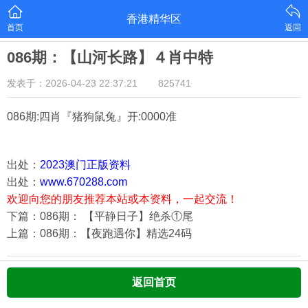
香港精华区
首页
返回
086期：【山河长路】４肖中特
发表于：2026-04-23 22:37:21
825741
086期:四肖『猪狗鼠兔
』开:0000准
出处：
2023澳门正版资料
出处：
www.670288.com
欢迎向您的朋友推荐本站或本资料，一起交流！
下篇：086期： 【平静日子】绝杀①尾
上篇：086期：【夜跑遇你】精选24码
返回首页