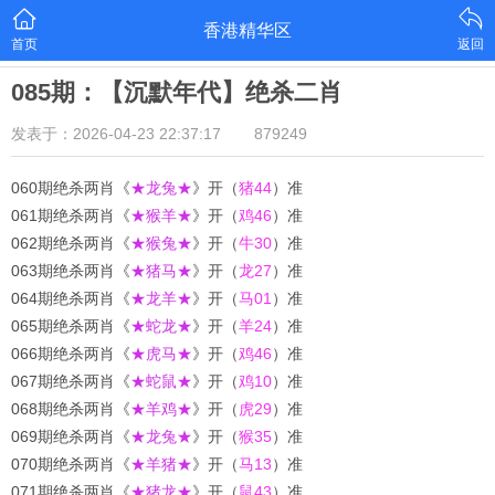
香港精华区
首页
返回
085期：【沉默年代】绝杀二肖
发表于：2026-04-23 22:37:17
879249
060期绝杀两肖《
★龙兔★
》开（
猪44
）准
061期绝杀两肖《
★猴羊★
》开（
鸡46
）准
062期绝杀两肖《
★猴兔★
》开（
牛30
）准
063期绝杀两肖《
★猪马★
》开（
龙27
）准
064期绝杀两肖《
★龙羊★
》开（
马01
）准
065期绝杀两肖《
★蛇龙★
》开（
羊24
）准
066期绝杀两肖《
★虎马★
》开（
鸡46
）准
067期绝杀两肖《
★蛇鼠★
》开（
鸡10
）准
068期绝杀两肖《
★羊鸡★
》开（
虎29
）准
069期绝杀两肖《
★龙兔★
》开（
猴35
）准
070期绝杀两肖《
★羊猪★
》开（
马13
）准
071期绝杀两肖《
★猪龙★
》开（
鼠43
）准