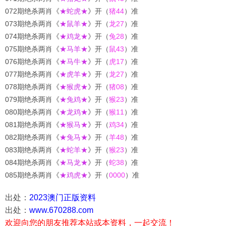
072期绝杀两肖《
★蛇虎★
》开（
猪44
）准
073期绝杀两肖《
★鼠羊★
》开（
龙27
）准
074期绝杀两肖《
★鸡龙★
》开（
兔28
）准
075期绝杀两肖《
★马羊★
》开（
鼠43
）准
076期绝杀两肖《
★马牛★
》开（
虎17
）准
077期绝杀两肖《
★虎羊★
》开（
龙27
）准
078期绝杀两肖《
★猴虎★
》开（
猪08
）准
079期绝杀两肖《
★兔鸡★
》开（
猴23
）准
080期绝杀两肖《
★龙鸡★
》开（
猴11
）准
081期绝杀两肖《
★猴马★
》开（
鸡34
）准
082期绝杀两肖《
★兔马★
》开（
羊48
）准
083期绝杀两肖《
★蛇羊★
》开（
猴23
）准
084期绝杀两肖《
★马龙★
》开（
蛇38
）准
085期绝杀两肖《
★鸡虎★
》开（
0000
）准
出处：
2023澳门正版资料
出处：
www.670288.com
欢迎向您的朋友推荐本站或本资料，一起交流！