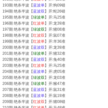
193期 绝杀半波【
蓝波单
】开:狗09错
194期 绝杀半波【
蓝波双
】开:蛇26错
195期 绝杀半波【
绿波单
】开:马25准
196期 绝杀半波【
红波单
】开:龙39准
197期 绝杀半波【
绿波
双
】开:猪08准
198期 绝杀半波【
红波
双
】开:鼠07准
199期 绝杀半波【
红波单
】开:羊36准
200期 绝杀半波【
蓝波双
】开:龙39准
201期 绝杀半波【
绿波单
】开:猪32准
202期 绝杀半波【
蓝波双
】开:兔40准
203期 绝杀半波【
红波单
】开:马25准
204期 绝杀半波【
蓝波单
】开:虎05准
205期 绝杀半波【
绿波
双
】开:龙03准
206期 绝杀半波【
绿波单
】开:猴47准
207期 绝杀半波【
蓝波双
】开:鼠31准
208期 绝杀半波【
蓝波单
】开:鼠19准
209期 绝杀半波【
红波
双
】开:猪08错
210期 绝杀半波【
红波单
】开:马49准