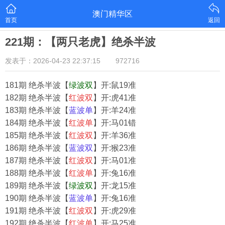
澳门精华区
首页
返回
221期：【两只老虎】绝杀半波
发表于：2026-04-23 22:37:15
972716
181期 绝杀半波【
绿波双
】开:鼠19准
182期 绝杀半波【
红波
双
】开:虎41准
183期 绝杀半波【
蓝波单
】开:羊24准
184期 绝杀半波【
红波单
】开:马01错
185期 绝杀半波【
红波
双
】开:羊36准
186期 绝杀半波【
蓝波双
】开:猴23准
187期 绝杀半波【
红波
双
】开:马01准
188期 绝杀半波【
红波单
】开:兔16准
189期 绝杀半波【
绿波
双
】开:龙15准
190期 绝杀半波【
蓝波单
】开:兔16准
191期 绝杀半波【
红波
双
】开:虎29准
192期 绝杀半波【
红波单
】开:马25准