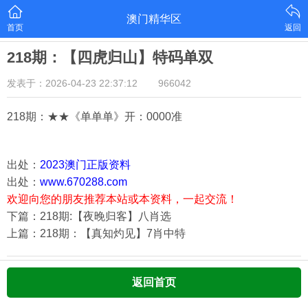
澳门精华区
首页
返回
218期：【四虎归山】特码单双
发表于：2026-04-23 22:37:12
966042
218期：★★《单单单》开：000
0准
出处：
2023澳门正版资料
出处：
www.670288.com
欢迎向您的朋友推荐本站或本资料，一起交流！
下篇：218期:【夜晚归客】八肖选
上篇：218期：【真知灼见】7肖中特
返回首页