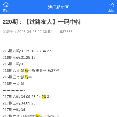
澳门精华区
首页
返回
220期：【过路友人】一码中特
发表于：2026-04-23 22:36:51
987836
-----------------
216期六码:31.25.18.23.34.27
216期三码:
31.25.18
216期一码:31
216期六肖:鼠
马
牛猴鸡龙开:马37准
216期三肖:鼠
马
牛
216期一肖:鼠
-----------------
217期六码:34.09.23.24.
26
.31
217期三码:
34.09.23
217期一码:34
217期六肖:鸡狗猴羊
蛇
鼠开:蛇26准