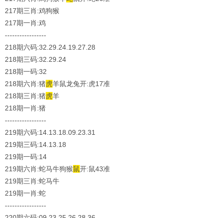
217期三肖:鸡狗猴
217期一肖:鸡
-----------------
218期六码:32.29.24.19.27.28
218期三码:
32.29.24
218期一码:32
218期六肖:猪
虎
羊鼠龙兔开:虎17准
218期三肖:猪
虎
羊
218期一肖:猪
-----------------
219期六码:14.13.18.09.23.31
219
期三码:
14.13.18
219
期一码:14
219
期六肖:蛇马牛狗猴
鼠
开:鼠43准
219
期三肖:蛇马牛
219
期一肖:蛇
-----------------
220期六码:09.23.25.26.28.36