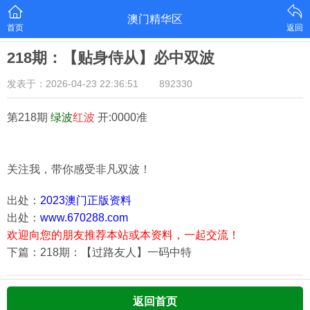
澳门精华区
首页
返回
218期：【贴身侍从】必中双波
发表于：2026-04-23 22:36:51
892330
第218期
绿
波
红
波
开:0000准
关注我，带你感受非凡双波！
出处：
2023澳门正版资料
出处：
www.670288.com
欢迎向您的朋友推荐本站或本资料，一起交流！
下篇：218期：【过路友人】一码中特
返回首页